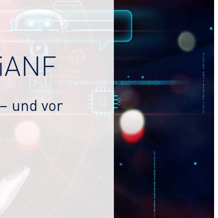
giANF
 – und vor