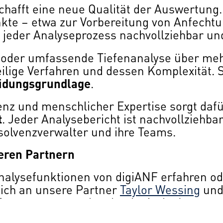
schafft eine neue Qualität der Auswertun
punkte – etwa zur Vorbereitung von Anfec
 jeder Analyseprozess nachvollziehbar und
 oder umfassende Tiefenanalyse über me
eilige Verfahren und dessen Komplexität. 
idungsgrundlage
.
enz und menschlicher Expertise sorgt dafü
t
. Jeder Analysebericht ist nachvollziehb
solvenzverwalter und ihre Teams.
seren Partnern
Analysefunktionen von digiANF erfahren o
sich an unsere Partner
Taylor Wessing
un
re Bewertungen und technologische Lösung