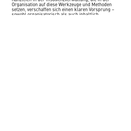
Organisation auf diese Werkzeuge und Methoden
setzen, verschaffen sich einen klaren Vorsprung –
sowohl organisatorisch als auch inhaltlich.
Wenn Sie mehr über unsere praxisbewährten
Projektansätze und den Einsatz digitaler Tools
erfahren möchten, stehen wir Ihnen gerne beratend
zur Seite.
Mai 23, 2025
INSO Projects
Datenmanagement
, 
Insolvenzen
, 
Projektmanagement
Kontakt
Newsletter
Impressum