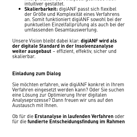
intuitiver gestaltet.
Skalierbarkeit:
digiANF passt sich flexibel
der Größe und Komplexität eines Verfahrens
an. Somit funktioniert digiANF sowohl bei der
punktuellen Einzelfallprüfung als auch bei der
umfassenden Gesamtauswertung.
Unsere Vision bleibt dabei klar:
digiANF wird
als
der digitale Standard in der Insolvenzanalyse
weiter ausgebaut
– effizient, effektiv, sicher und
skalierbar.
Einladung zum Dialog
Sie möchten erfahren, wie digiANF konkret in Ihrem
Verfahren eingesetzt werden kann? Oder Sie suchen
eine Lösung zur Optimierung Ihrer digitalen
Analyseprozesse? Dann freuen wir uns auf den
Austausch mit Ihnen.
Ob für die
Erstanalyse in laufenden Verfahren
oder
für die
fundierte Entscheidungsfindung im Rahmen
komplizierter Insolvenzprüfungen
– digiANF ist Ihr
verlässlicher Partner für die nächste Generation der
Insolvenzanalyse.