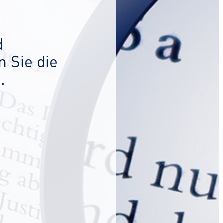
d
 Sie die
.