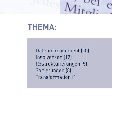
THEMA:
Datenmanagement
(10)
Insolvenzen
(12)
Restrukturierungen
(5)
Sanierungen
(8)
Transformation
(1)