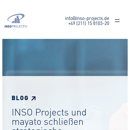
Zum
Inhalt
springen
info@inso-projects.de
+49 (211) 15 8103-20
BLOG ↗
INSO Projects und
mayato schließen