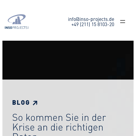
Zum
Inhalt
springen
info@inso-projects.de
+49 (211) 15 8103-20
BLOG ↗
So kommen Sie in der
Krise an die richtigen