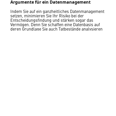
Argumente für ein Datenmanagement
Indem Sie auf ein ganzheitliches Datenmanagement
setzen, minimieren Sie Ihr Risiko bei der
Entscheidungsfindung und stärken sogar das
Vermögen. Denn Sie schaffen eine Datenbasis auf
deren Grundlage Sie auch Tatbestände analysieren
können. Nehmen Sie die
Langzeitarchivierung
frühzeitig vor, können Sie durch das Abschalten von
nicht mehr benötigten IT-Systemen erhebliche IT-
Kosten einsparen. Die Datenaufbereitung für
Planung, Rechnungslegung und Verwaltung wird
wesentlich effizienter und auch die Verfahren und
Transaktionen bei z.B. M&A-Transaktionen werden
wesentlich beschleunigt. Sie maximieren Ihre
Chancen indem Sie digitale Assets aufspüren und
die Aufteilung von Unternehmensteilen
vereinfachen.
Fragen Sie Ihren IT-Dienstleister, ob er sich diesen
Herausforderungen gewappnet sieht oder sprechen
Sie uns an.