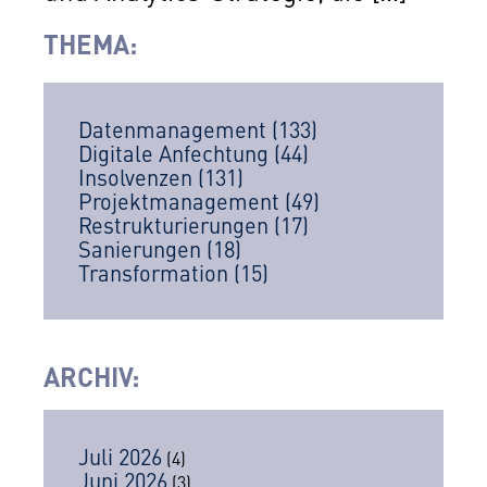
THEMA:
Datenmanagement
(133)
Digitale Anfechtung
(44)
Insolvenzen
(131)
Projektmanagement
(49)
Restrukturierungen
(17)
Sanierungen
(18)
Transformation
(15)
ARCHIV
:
Juli 2026
(4)
Juni 2026
(3)